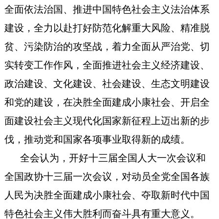
全面依法治国、推进中国特色社会主义法治体系
建设，全力以赴打好防范化解重大风险、精准脱
贫、污染防治的攻坚战，着力全面从严治党、切
实转变工作作风，全面推进社会主义经济建设、
政治建设、文化建设、社会建设、生态文明建设
和党的建设，在决胜全面建成小康社会、开启全
面建设社会主义现代化国家新征程上迈出新的步
伐，推动党和国家各项事业取得新的成绩。
全会认为，开好十三届全国人大一次会议和
全国政协十三届一次会议，对动员全党全国各族
人民为决胜全面建成小康社会、夺取新时代中国
特色社会主义伟大胜利而奋斗具有重大意义。