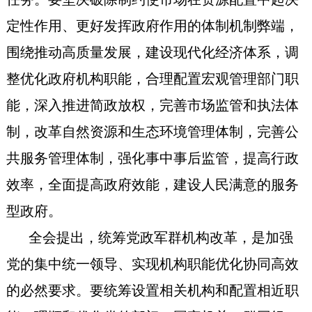
定性作用、更好发挥政府作用的体制机制弊端，
围绕推动高质量发展，建设现代化经济体系，调
整优化政府机构职能，合理配置宏观管理部门职
能，深入推进简政放权，完善市场监管和执法体
制，改革自然资源和生态环境管理体制，完善公
共服务管理体制，强化事中事后监管，提高行政
效率，全面提高政府效能，建设人民满意的服务
型政府。
全会提出，统筹党政军群机构改革，是加强
党的集中统一领导、实现机构职能优化协同高效
的必然要求。要统筹设置相关机构和配置相近职