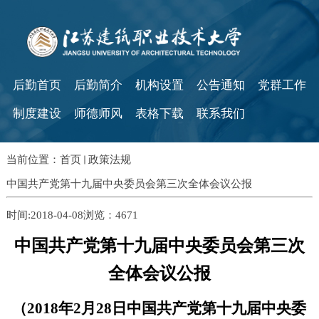
后勤首页
后勤简介
机构设置
公告通知
党群工作
制度建设
师德师风
表格下载
联系我们
当前位置：
首页
政策法规
中国共产党第十九届中央委员会第三次全体会议公报
时间:2018-04-08
浏览：
4671
中国共产党第十九届中央委员会第三次
全体会议公报
（
2018
年
2
月
28
日中国共产党第十九届中央委