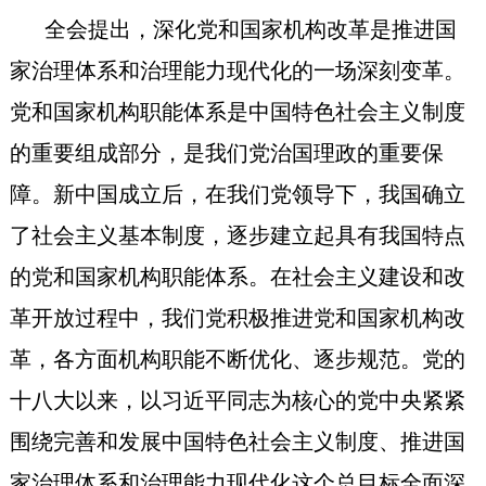
全会提出，深化党和国家机构改革是推进国
家治理体系和治理能力现代化的一场深刻变革。
党和国家机构职能体系是中国特色社会主义制度
的重要组成部分，是我们党治国理政的重要保
障。新中国成立后，在我们党领导下，我国确立
了社会主义基本制度，逐步建立起具有我国特点
的党和国家机构职能体系。在社会主义建设和改
革开放过程中，我们党积极推进党和国家机构改
革，各方面机构职能不断优化、逐步规范。党的
十八大以来，以习近平同志为核心的党中央紧紧
围绕完善和发展中国特色社会主义制度、推进国
家治理体系和治理能力现代化这个总目标全面深