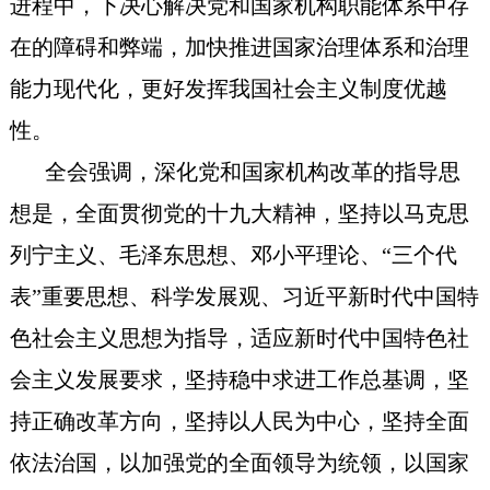
进程中，下决心解决党和国家机构职能体系中存
在的障碍和弊端，加快推进国家治理体系和治理
能力现代化，更好发挥我国社会主义制度优越
性。
全会强调，深化党和国家机构改革的指导思
想是，全面贯彻党的十九大精神，坚持以马克思
列宁主义、毛泽东思想、邓小平理论、“三个代
表”重要思想、科学发展观、习近平新时代中国特
色社会主义思想为指导，适应新时代中国特色社
会主义发展要求，坚持稳中求进工作总基调，坚
持正确改革方向，坚持以人民为中心，坚持全面
依法治国，以加强党的全面领导为统领，以国家