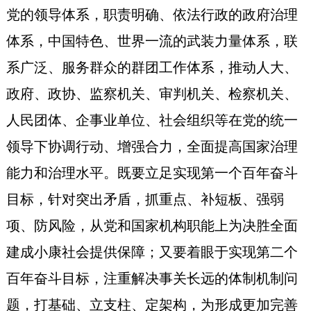
党的领导体系，职责明确、依法行政的政府治理
体系，中国特色、世界一流的武装力量体系，联
系广泛、服务群众的群团工作体系，推动人大、
政府、政协、监察机关、审判机关、检察机关、
人民团体、企事业单位、社会组织等在党的统一
领导下协调行动、增强合力，全面提高国家治理
能力和治理水平。既要立足实现第一个百年奋斗
目标，针对突出矛盾，抓重点、补短板、强弱
项、防风险，从党和国家机构职能上为决胜全面
建成小康社会提供保障；又要着眼于实现第二个
百年奋斗目标，注重解决事关长远的体制机制问
题，打基础、立支柱、定架构，为形成更加完善