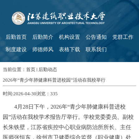
后勤首页
后勤简介
机构设置
公告通知
党群工作
制度建设
师德师风
表格下载
联系我们
当前位置：
首页
后勤动态
2026年“青少年肺健康科普进校园”活动在我校举行
时间:2026-04-30
浏览：
335
4
月
28
日下午，
2026
年“青少年肺健康科普进校
园”活动在我校学术报告厅举行。学校党委委员、副校
长朱铁壁，江苏省疾控中心职业病防治所所长、主任
医师张恒东，徐州市卫健委综合监督（职业健康）处