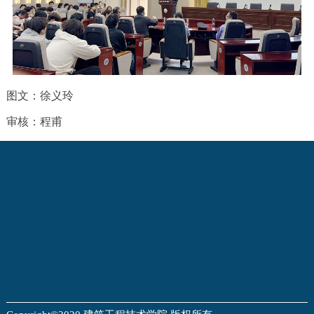
图文：徐义玲
审核：程甫