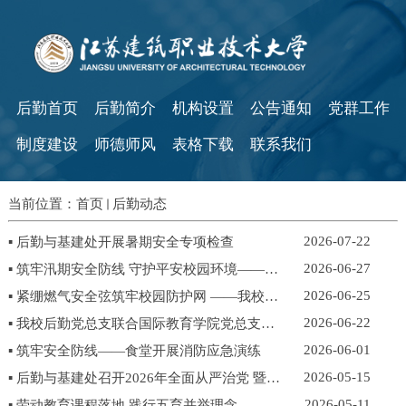
后勤首页
后勤简介
机构设置
公告通知
党群工作
制度建设
师德师风
表格下载
联系我们
当前位置：
首页
后勤动态
2026-07-22
▪
后勤与基建处开展暑期安全专项检查
2026-06-27
▪
筑牢汛期安全防线 守护平安校园环境——后勤与基建处开展绿化修剪、屋面防淤专项安全整治工作
2026-06-25
▪
紧绷燃气安全弦筑牢校园防护网 ——我校开展夏季食堂燃气安全专项培训暨现场隐患排查
2026-06-22
▪
我校后勤党总支联合国际教育学院党总支开展“红色薪火守初心 砥砺奋进新征程”主题党日活动
2026-06-01
▪
筑牢安全防线——食堂开展消防应急演练
2026-05-15
▪
后勤与基建处召开2026年全面从严治党 暨后勤安全稳定工作会议
2026-05-11
▪
劳动教育课程落地 践行五育并举理念